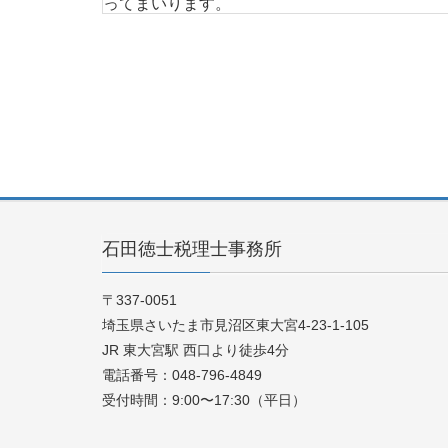
ってまいります。
1. 個人情報の利用について
当事務所では、ご相談希望者様の同意のもと、
するサービス、情報の提供および本サイトをご
当事務所が収集するご相談希望者様の個人情報
ない範囲とします。
収集した個人情報は、同目的の範囲内で利用し
正アクセス、紛失、改竄、漏洩を防ぐための適
当事務所は、当事務所が保有する個人情報に関
石田徳士税理士事務所
当事務所は、個人情報保護に関する管理の体制
〒337-0051
2. 個人情報の第三者への開示について
埼玉県さいたま市見沼区東大宮4-23-1-105
当事務所は、ご相談希望者様のプライバシーを
JR 東大宮駅 西口より徒歩4分
電話番号：048-796-4849
い取得した個人情報を、ご相談希望者様の事前
受付時間：9:00〜17:30（平日）
同意なく、当事務所はご相談希望者様の個人情
●法令に基づき開示を求められた場合