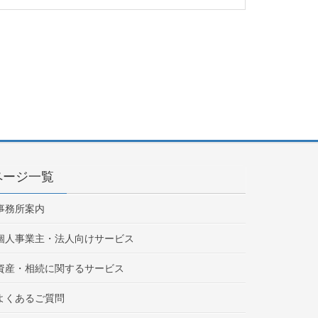
きます。これらの情報は、ご相談希望者様が希望
させていただきます。
た、個人情報の利用は、その収集目的から逸脱し
への提供は行いません。また個人情報に関する不
ページ一覧
事務所案内
個人事業主・法人向けサービス
。当事務所では、本サイトを利用されたことに伴
、次の各号の場合には、ご相談希望者様の事前の
資産・相続に関するサービス
よくあるご質問