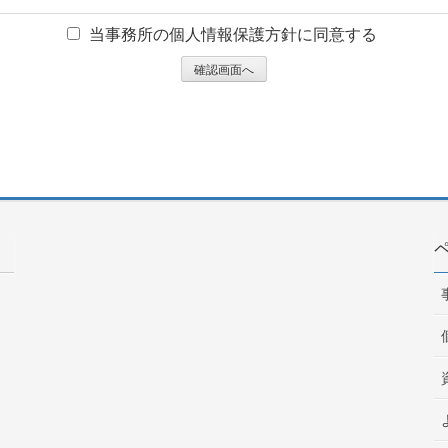
当事務所の個人情報保護方針に同意する
氏名、メールアドレス、住所等の個人情報を収集させていただ
利用する際にご相談希望者様の利便性を向上させるために利用
は、収集目的を明確にした上で、目的の範囲内に限ります。ま
ており、ご相談希望者様の事前承諾なしに目的外利用や第三者
切な処置を行います。
して適用される法令、規範を遵守します。
と仕組みについて継続的改善を実施します。
尊重し、個人情報を保護するために細心の注意を払っています
の同意なく第三者に対して開示することはありません。ただし
報を開示できるものとします。